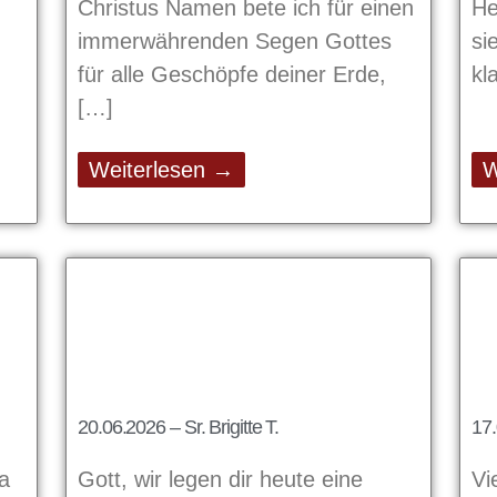
Christus Namen bete ich für einen
He
immerwährenden Segen Gottes
si
für alle Geschöpfe deiner Erde,
kl
Weiterlesen →
W
20.06.2026 – Sr. Brigitte T.
17.
na
Gott, wir legen dir heute eine
Vi