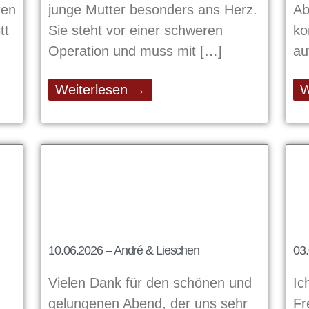
ren
junge Mutter besonders ans Herz.
Ab
tt
Sie steht vor einer schweren
ko
Operation und muss mit
au
Weiterlesen →
W
10.06.2026 – André & Lieschen
03
Vielen Dank für den schönen und
Ic
gelungenen Abend, der uns sehr
Fr