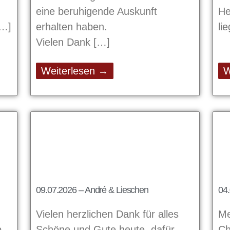
eine beruhigende Auskunft
He
erhalten haben.
li
Vielen Dank
Weiterlesen →
W
09.07.2026 – André & Lieschen
04.
Vielen herzlichen Dank für alles
Me
b
Schöne und Gute heute, dafür,
Ch