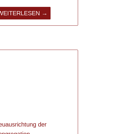
WEITERLESEN →
euausrichtung der
ongregation