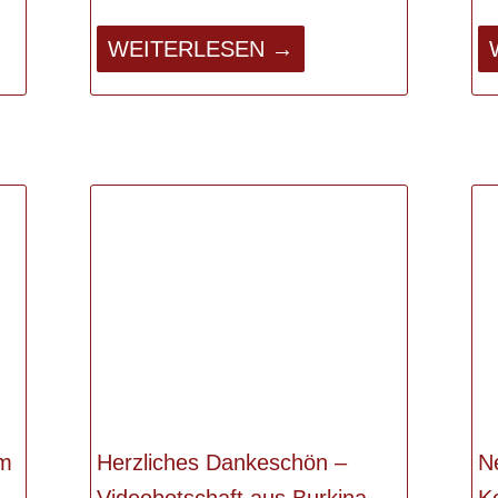
WEITERLESEN →
om
Herzliches Dankeschön –
N
Videobotschaft aus Burkina
K