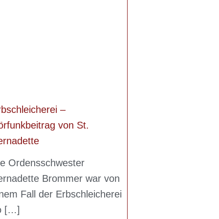
bschleicherei –
rfunkbeitrag von St.
ernadette
ie Ordensschwester
ernadette Brommer war von
nem Fall der Erbschleicherei
o