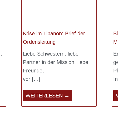
Krise im Libanon: Brief der
B
Ordensleitung
M
,
Liebe Schwestern, liebe
Er
Partner in der Mission, liebe
g
Freunde,
P
vor
I
WEITERLESEN →