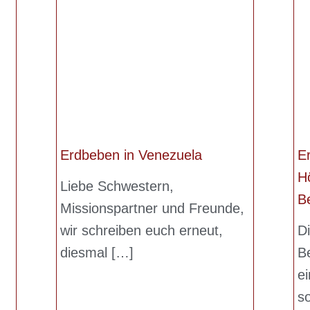
Erdbeben in Venezuela
Er
Hö
Liebe Schwestern,
B
Missionspartner und Freunde,
wir schreiben euch erneut,
D
diesmal
B
ei
s