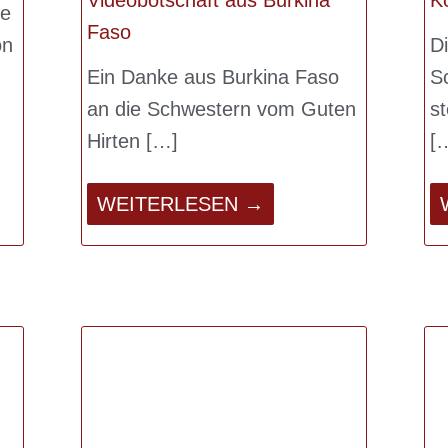
le
Faso
on
D
Ein Danke aus Burkina Faso
S
an die Schwestern vom Guten
st
Hirten
WEITERLESEN →