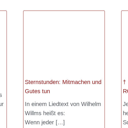
Sternstunden: Mitmachen und
† 
Gutes tun
R
s
ur
In einem Liedtext von Wilhelm
Je
Willms heißt es:
h
Wenn jeder
S