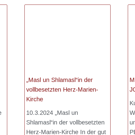
„Masl un Shlamasl“in der
M
vollbesetzten Herz-Marien-
J
Kirche
K
e
10.3.2024 „Masl un
W
Shlamasl“in der vollbesetzten
u
Herz-Marien-Kirche In der gut
P