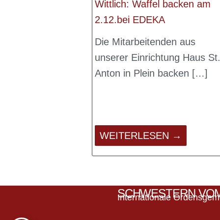
Wittlich: Waffel backen am
2.12.bei EDEKA
Die Mitarbeitenden aus
unserer Einrichtung Haus St
Anton in Plein backen
WEITERLESEN →
SCHWESTERN VOM
Internationale Ordensgem